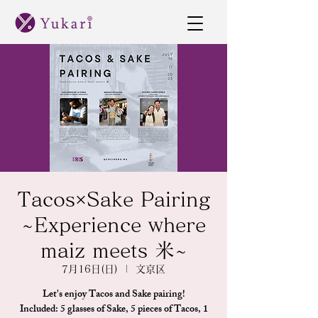
Tacos×Sake Pairing
~Experience where
maiz meets 米~
7月16日(日)
  |  
文京区
Let's enjoy Tacos and Sake pairing!
Included: 5 glasses of Sake, 5 pieces of Tacos, 1