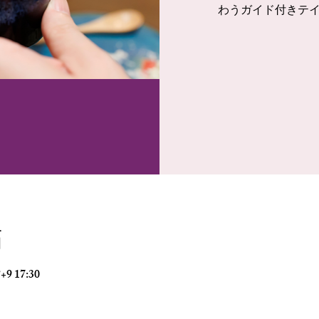
わうガイド付きテ
點
9 17:30