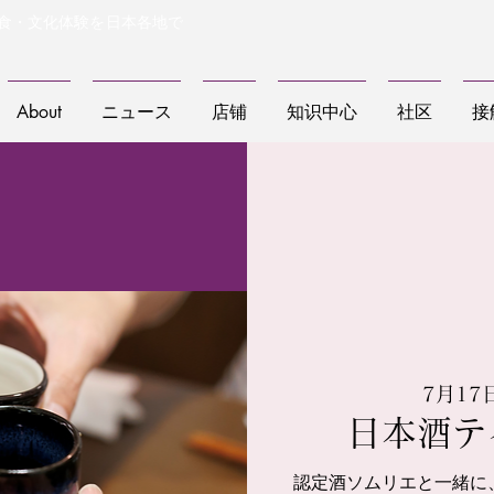
食・文化体験を日本各地で
About
ニュース
店铺
知识中心
社区
接
7月17
日本酒テ
認定酒ソムリエと一緒に