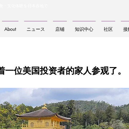
食・文化体験を日本各地で
About
ニュース
店铺
知识中心
社区
接
着一位美国投资者的家人参观了。