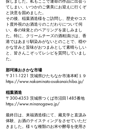
探しました。私もここで運命の作品に出会っ
てしまい、いつかのご褒美にお迎えに行くぞ
と決意を固めました。
その後、稲葉酒造様をご訪問し、歴史やコス
ト度外視のお酒造りのこだわりについて伺
い、春の味覚とのペアリングを楽しみまし
た。特に、クリームチーズの酒粕漬けは、香
港ではあまり馴染みがないとのことで、穏や
かな甘みと旨味がおつまみとして素晴らしい
と、皆さんこぞってレシピを質問していまし
た。
那珂湊おさかな市場
〒311-1221 茨城県ひたちなか市湊本町１９
https://www.nakaminato-osakanaichiba.jp/
稲葉酒造
〒300-4353 茨城県つくば市沼田1485番地
https://www.minanogawa.jp/
最終日は、来福酒造様にて、藏見学と直汲み
体験、お酒のテイスティングをさせていただ
きました。様々な種類のお米や酵母を使用さ