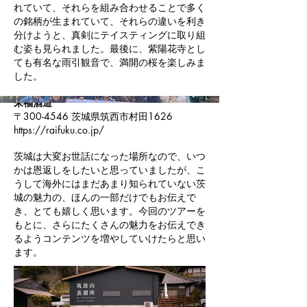
れていて、それらを組み合わせることで多く
の銘柄が生まれていて、それらの違いを利き
分けようと、真剣にテイスティングに取り組
む姿も見られました。最後に、紫陽花寺とし
ても有名な雨引観音で、満開の桜を楽しみま
した。
来福酒造
〒300-4546 茨城県筑西市村田1626
https://raifuku.co.jp/
茨城は大変お世話になった場所なので、いつ
かは恩返しをしたいと思っていましたが、こ
うして海外にはまだあまり知られていない茨
城の魅力の、ほんの一部だけでもお伝えで
き、とても嬉しく思います。今回のツアーを
もとに、さらにたくさんの魅力をお伝えでき
るようコンテンツを増やしていけたらと思い
ます。