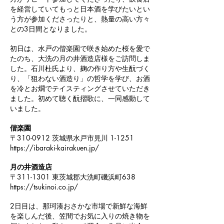
を経営していてもっと日本酒を学びたいとい
う方が参加くださったりと、熱量の高い方々
との3日間となりました。
初日は、水戸の偕楽園で咲き始めた桜を愛で
たのち、大洗の月の井酒造店様をご訪問しま
した。石川杜氏より、麹の作り方や生酛づく
り、「狙わない酒造り」の哲学を学び、お酒
を冷とお燗でテイスティングさせていただき
ました。初めて聴く酛摺歌に、一同感動して
いました。
偕楽園
〒310-0912 茨城県水戸市見川 1-1251
https://ibaraki-kairakuen.jp/
月の井酒造店
〒311-1301 東茨城郡大洗町磯浜町638
https://tsukinoi.co.jp/
2日目は、那珂湊おさかな市場で新鮮な海鮮
を楽しんだ後、笠間でお気に入りの焼き物を