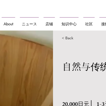
食・文化体験を日本各地で
About
ニュース
店铺
知识中心
社区
接
< Back
自然与传
20,000日元
1-