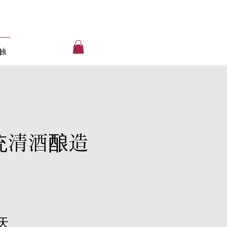
触
统清酒酿造
3天