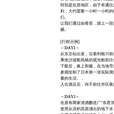
特别是佐原地区，由于有通往
利，大约需要一小时一小时的
们。
让我们通过由香里，踏上一段
赐。
[行程示例]
～DAY1～
从东京站出发，沿着利根川前
乘坐沙波船风格的观光船前往
下船后，换上和服，在当地导
参观绘制了日本第一张实际测量
量的生活。 。
入住酒店后，何不前往市区夜
～DAY2～
佐原有两家清酒酿造厂“东君
使用从洪积高原涌出的地下水