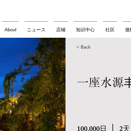
食・文化体験を日本各地で
About
ニュース
店铺
知识中心
社区
接
< Back
一座水源
100,000日
2天