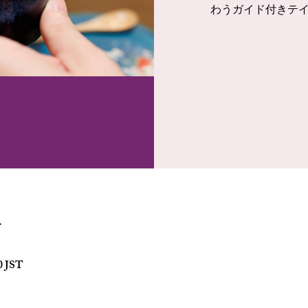
わうガイド付きテ
所
0 JST