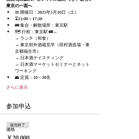
東京の一面へ
📅 開催日：2025年5月10日（土）
⏳11:00～17:30
🚌 集合・解散場所：東京駅
🗺️ 行程：東京駅 🚌→ 
→ ランチ（和食） 
→ 東京郊外酒蔵見学（田村酒造場・東
京都福生市）
→ 日本酒テイスティング 
→ 日本酒マーケットセミナーとネット
ワーキング
👥 定員：10～30名
さらに表示
参加申込
販売終了
価格
￥20,000