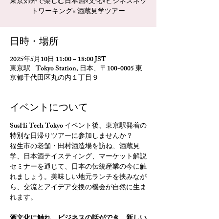
東京郊外で楽しむ日本酒×文化×ビジネスネッ
トワーキング× 酒蔵見学ツアー
日時・場所
2025年5月10日 11:00 – 18:00 JST
東京駅 | Tokyo Station, 日本、〒100-0005 東
京都千代田区丸の内１丁目９
イベントについて
SusHi Tech Tokyo イベント後、東京駅発着の
特別な日帰りツアーに参加しませんか？
福生市の老舗・田村酒造場を訪ね、酒蔵見
学、日本酒テイスティング、マーケット解説
セミナーを通じて、日本の伝統産業の今に触
れましょう。美味しい地元ランチを挟みなが
ら、交流とアイデア交換の機会が自然に生ま
れます。
酒文化に触れ、ビジネスの話ができ、新しい