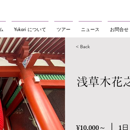
食・文化体験を日本各地で
ム
Yukari について
ツアー
ニュース
お問合せ
< Back
浅草木花
¥10,000～
1日