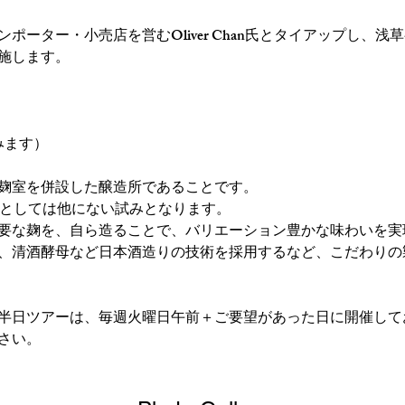
ーター・小売店を営むOliver Chan氏とタイアップし、浅草初の
施します。
みます）
麹室を併設した醸造所であることです。
醸造所としては他にない試みとなります。
要な麹を、自ら造ることで、バリエーション豊かな味わいを実
、清酒酵母など日本酒造りの技術を採用するなど、こだわりの
半日ツアーは、毎週火曜日午前＋ご要望があった日に開催して
さい。