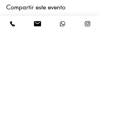
Compartir este evento
CONÉCTATE CON
NOSOTROS
Empresa Operadora
INFORMACIÓN
Términos de Uso
Registro de Agencia de Viajes