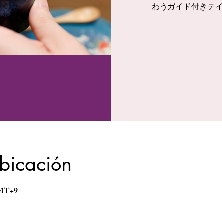
わうガイド付きテ
ubicación
 GMT+9