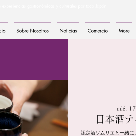
s experiencias gastronómicas y culturales por todo Japón
cio
Sobre Nosotros
Noticias
Comercio
More
mié, 17
日本酒テ
認定酒ソムリエと一緒に