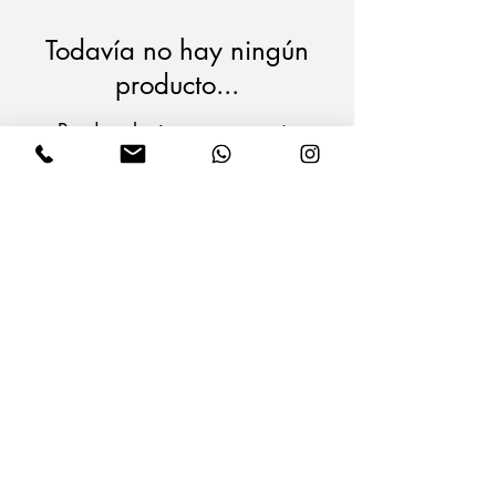
Todavía no hay ningún
producto...
Puedes elegir una categoría
diferente para seguir comprando.
CONÉCTATE CON
NOSOTROS
Empresa Operadora