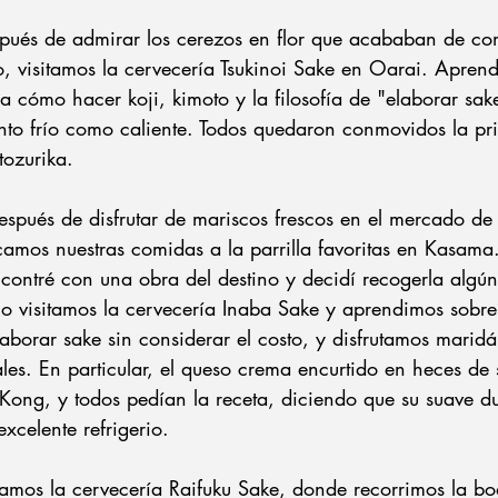
spués de admirar los cerezos en flor que acababan de c
, visitamos la cervecería Tsukinoi Sake en Oarai. Aprend
a cómo hacer koji, kimoto y la filosofía de "elaborar sake
to frío como caliente. Todos quedaron conmovidos la pr
tozurika.
espués de disfrutar de mariscos frescos en el mercado d
mos nuestras comidas a la parrilla favoritas en Kasama
ontré con una obra del destino y decidí recogerla algú
 visitamos la cervecería Inaba Sake y aprendimos sobre l
borar sake sin considerar el costo, y disfrutamos marid
les. En particular, el queso crema encurtido en heces de
Kong, y todos pedían la receta, diciendo que su suave du
xcelente refrigerio.
sitamos la cervecería Raifuku Sake, donde recorrimos la b