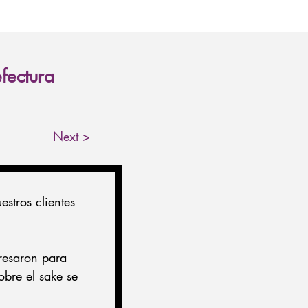
fectura
Next >
stros clientes 
resaron para 
obre el sake se 