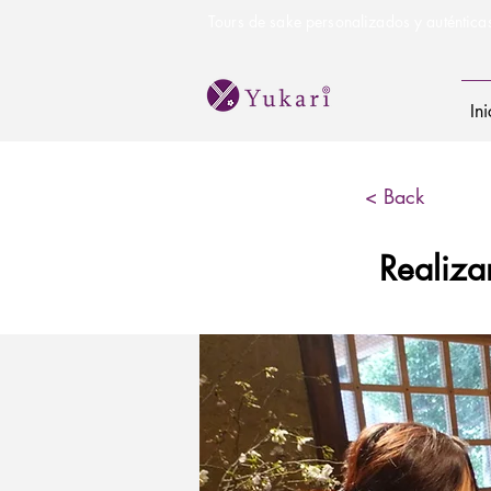
Tours de sake personalizados y auténtica
Ini
< Back
Realiza