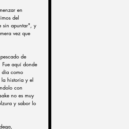
omenzar en 
imos del 
 sin apuntar", y 
imera vez que 
e pescado de 
. Fue aquí donde 
n día como 
a historia y el 
ándolo con 
 sake no es muy 
lzura y sabor lo 
odega, 