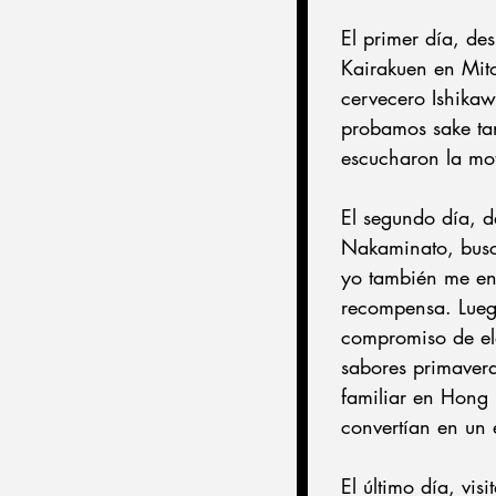
El primer día, de
Kairakuen en Mito
cervecero Ishikaw
probamos sake tan
escucharon la mo
El segundo día, d
Nakaminato, busca
yo también me enc
recompensa. Luego
compromiso de ela
sabores primavera
familiar en Hong 
convertían en un e
El último día, vi