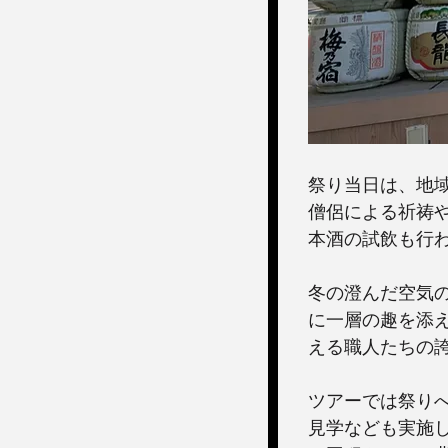
祭り当日は、地
僧侶による祈祷
本酒の試飲も行
冬の澄んだ空気
に一層の趣を添
える職人たちの
ツアーでは祭り
見学なども実施