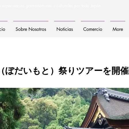
s experiencias gastronómicas y culturales por todo Japón
cio
Sobre Nosotros
Noticias
Comercio
More
（ぼだいもと）祭りツアーを開