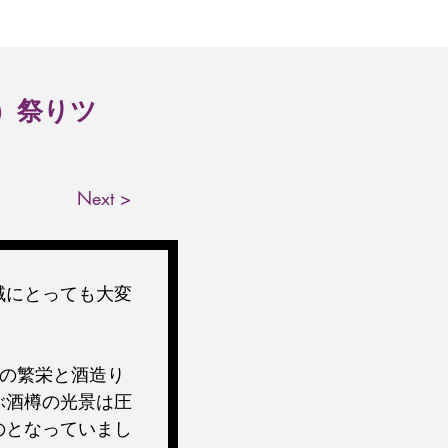
と）祭りツ
Next >
域にとっても大変
年の繁栄と酒造り
ぶ酒樽の光景は圧
のとなっていまし