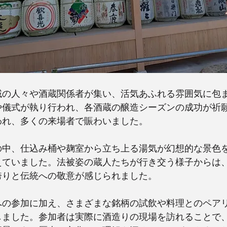
域の人々や酒蔵関係者が集い、活気あふれる雰囲気に包
や儀式が執り行われ、各酒蔵の醸造シーズンの成功が祈
われ、多くの来場者で賑わいました。
の中、仕込み桶や麹室から立ち上る湯気が幻想的な景色
えていました。法被姿の蔵人たちが行き交う様子からは
誇りと伝統への敬意が感じられました。
への参加に加え、さまざまな銘柄の試飲や料理とのペア
しました。参加者は実際に酒造りの現場を訪れることで