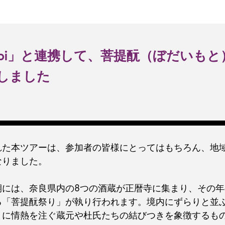
Asobi」と連携して、菩提酛（ぼだいも
しました
れた本ツアーは、参加者の皆様にとってはもちろん、地
なりました。
期には、奈良県内の8つの酒蔵が正暦寺に集まり、その
る「菩提酛祭り」が執り行われます。境内にずらりと並
りに情熱を注ぐ蔵元や杜氏たちの結びつきを象徴するも