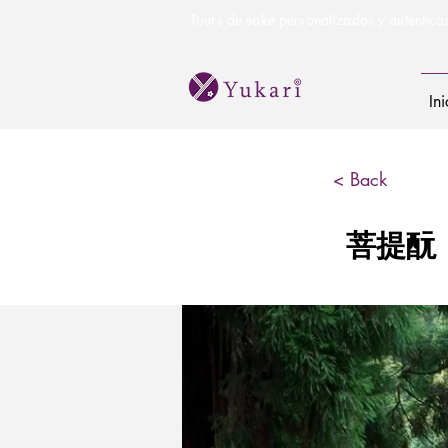
Tours de sake personalizados y auténtica
Ini
< Back
菩提酛