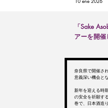
10 ene 2026
「Sake 
アーを開催
奈良県で開催さ
意義深い機会と
新年を迎える時
の安全を祈願す
巻で、日本酒造