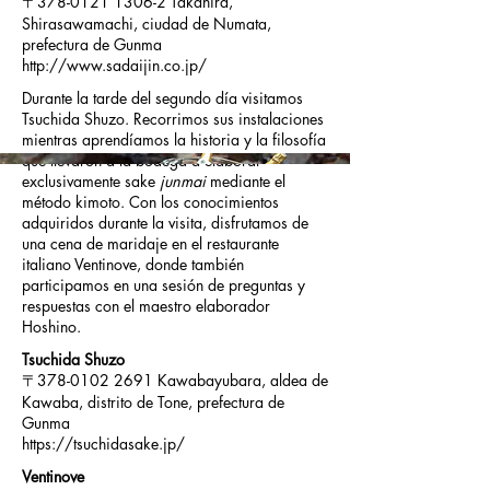
〒378-0121 1306-2 Takahira,
Shirasawamachi, ciudad de Numata,
prefectura de Gunma
http://www.sadaijin.co.jp/
Durante la tarde del segundo día visitamos
Tsuchida Shuzo. Recorrimos sus instalaciones
mientras aprendíamos la historia y la filosofía
que llevaron a la bodega a elaborar
exclusivamente sake
junmai
mediante el
método kimoto. Con los conocimientos
adquiridos durante la visita, disfrutamos de
una cena de maridaje en el restaurante
italiano Ventinove, donde también
participamos en una sesión de preguntas y
respuestas con el maestro elaborador
Hoshino.
Tsuchida Shuzo
〒378-0102 2691 Kawabayubara, aldea de
Kawaba, distrito de Tone, prefectura de
Gunma
https://tsuchidasake.jp/
Ventinove