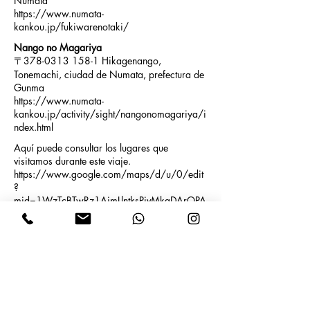
Numata
https://www.numata-
kankou.jp/fukiwarenotaki/
Nango no Magariya
〒378-0313 158-1 Hikagenango,
Tonemachi, ciudad de Numata, prefectura de
Gunma
https://www.numata-
kankou.jp/activity/sight/nangonomagariya/i
ndex.html
Aquí puede consultar los lugares que
visitamos durante este viaje.
https://www.google.com/maps/d/u/0/edit
?
mid=1WzTcBTwRz1AimLlntksPjvMkgDArOPA
&usp=sharing
※Se abrirá Google Maps.
Consulte aquí la información sobre los tours
por la región de Tone-Numata, prefectura de
Gunma, organizados por Yukari.