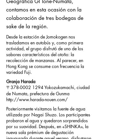
Geográfica GI Tone-Numata,
contamos en esta ocasión con la
colaboración de tres bodegas de
sake de la región.
Desde la estación de Jomokogen nos
trasladamos en autobús y, como primera
actividad, el grupo disfrutó de uno de los
sabores característicos del otoño: la
recolección de manzanas. Al parecer, en
Hong Kong se consume con frecuencia la
variedad Fuji.
Granja Harada
〒378-0002 1294 Yokozukamachi, ciudad
de Numata, prefectura de Gunma
http://www.harada-nouen.com/
Posteriormente visitamos la fuente de agua
utilizada por Nagai Shuzo. Los participantes
probaron el agua y quedaron sorprendidos
por su suavidad. Después, en «SHINKA», la
nueva sala prémium de degustación
inaugurada durante aquel verano, disfrutaron