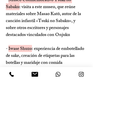
- 
Museo Conmemorativo Tsuki no 
Sabaku
: visita a este museo, que reúne 
materiales sobre Masao Katō, autor de la 
canción infantil «Tsuki no Sabaku», y 
sobre otros escritores y personajes 
destacados vinculados con Onjuku
- 
Iwase Shuzo
: experiencia de embotellado 
de sake, creación de etiquetas para las 
botellas y maridaje con comida
Si desean acortar, prolongar o personalizar 
el itinerario, consúltennos. Les pedimos 
que se comuniquen con nosotros al menos 
un mes antes del viaje.
Galería de fotos