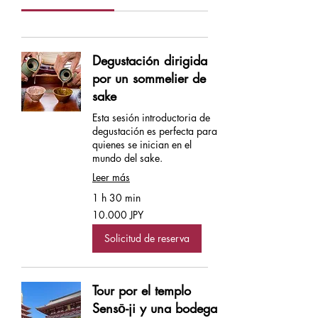
Degustación dirigida
por un sommelier de
sake
Esta sesión introductoria de
degustación es perfecta para
quienes se inician en el
mundo del sake.
Leer más
1 h 30 min
10.000
10.000 JPY
yenes
japoneses
Solicitud de reserva
Tour por el templo
Sensō-ji y una bodega