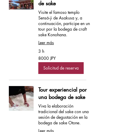
de sake
Visite el famoso templo
Sensō-ji de Asakusa y, a
continuación, participe en un
tour por la bodega de craft
sake Konohana.
Leer más
3 h
8000
8000 JPY
yenes
japoneses
Solicitud de reserva
Tour experiencial por
una bodega de sake
Viva la elaboración
tradicional del sake con una
sesión de degustación en la
bodega de sake Otone.
Leer más