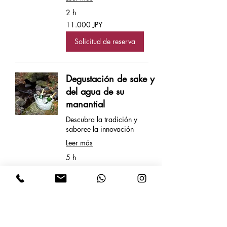
2 h
11.000
11.000 JPY
yenes
japoneses
Solicitud de reserva
Degustación de sake y
del agua de su
manantial
Descubra la tradición y
saboree la innovación
Leer más
5 h
28.000
28.000 JPY
yenes
japoneses
Solicitud de reserva